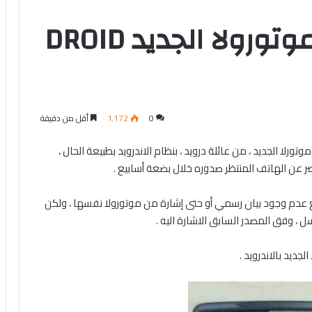
صور مسربة لهاتف موتورولا الجديد DROID
0
1٬172
أقل من دقيقة
ورلا الجديد ، من عائلة درويد ، بنظام الاندرويد بطبيعة الحال ،
ر عن الهاتف المنتظر صدوره خلال بضعة أسابيع .
DROID Fighte قليلة للغاية ، مع عدم وجود بيان رسمي أو حتى إشارة من موتورولا نفسها ، ولكن
جديد بالاندرويد .