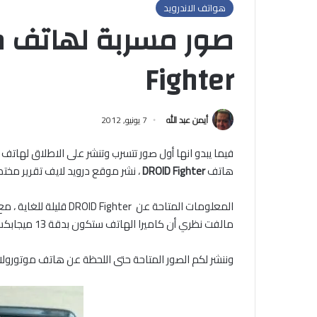
هواتف الاندرويد
Fighter
أيمن عبد الله
7 يونيو, 2012
فيما يبدو انها أول صور تتسرب وتنشر على الاطلاق لهاتف موت
هاتف
DROID Fighter
، نشر موقع درويد لايف تقرير مختص
المعلومات المتاحة عن r
مالفت نظري أن كاميرا الهاتف ستكون بدقة 13 ميجابكسل ، وفق المصدر السابق الاشارة اليه .
وننشر لكم الصور المتاحة حتى اللحظة عن هاتف موتورولا ال