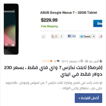
أيمن عبد الله
2 ديسمبر, 2012
0
1٬117
[فرصة] تابلت نكزس 7 واي فاي فقط ، بسعر 230
دولار فقط في ايباي
لو كنت راغب في قنص وشراء تابلت نكزس 7 من اسوس وجوجل ، بالاندرويد
جيلي بين ، بمعالج رباعي النواة…
أكمل القراءة »