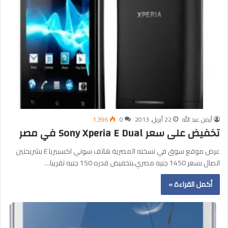
أيمن عبد الله
22 أبريل, 2013
0
1٬396
تخفيض على سعر Sony Xperia E Dual في مصر
عرض موقع سوق في نسخته المصرية هاتف سوني اكسبيريا E بشريحتين
اتصال بسعر 1450 جنيه مصري،بتخفيض قدره 150 جنيه تقريبا…
أكمل القراءة »