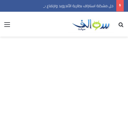
حل مشكلة استنزاف بطارية الأندرويد وارتفاع حرارة الهاتف في 2026
بحث عن
الق