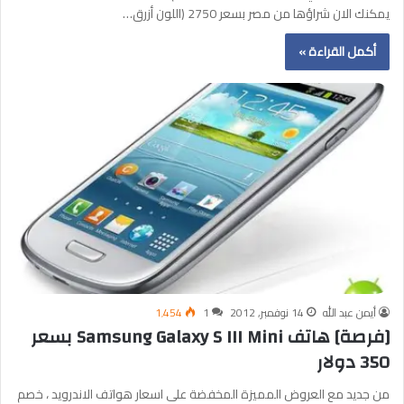
يمكنك الان شراؤها من مصر بسعر 2750 (اللون أزرق…
أكمل القراءة »
أيمن عبد الله
14 نوفمبر, 2012
1
1٬454
[فرصة] هاتف Samsung Galaxy S III Mini بسعر
350 دولار
من جديد مع العروض المميزة المخفضة على اسعار هواتف الاندرويد ، خصم