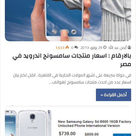
أيمن عبد الله
29 يوليو, 2013
0
1٬633
بالارقام : اسعار منتجات سامسونج اندرويد في
مصر
في جولة سريعة على اشهر المولات التجارية في القاهرة ، انقل لكم بيان
اسعار عدد من احدث منتجات سامسونج (هواتف…
أكمل القراءة »