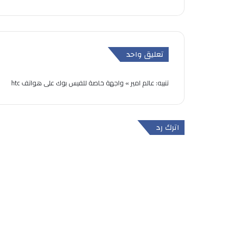
تعليق واحد
تنبيه:
عالم امير » واجهة خاصة للفيس بوك على هواتف htc
اترك رد