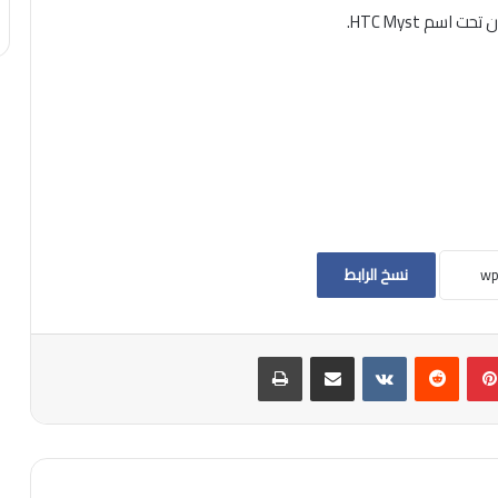
سم HTC Myst.
نسخ الرابط
بينتيريست
مشاركة عبر البريد
طباعة