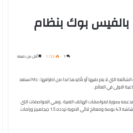
ص بالفيس بوك بنظام
1
1٬122
أقل من دقيقة
ليست أول مرة ولا ثاني وربما عاشر مرة نسمع فيها هذه الشائعة التي لا يتم نفيها أو تأكيدها ابدا من اطرافها : htc تستعد
ة الاولى في العالم .
عمه بصورة لمواصفات الهاتف الفنية ، وهي المواصفات التي
تؤكد أن الهاتف قادم بنظام التشغيل اندرويد جيلي بين ، بشاشة 4.3 بوصة ومعالج ثنائي الانوية تردده 1.5 جيجاهرتز ورامات