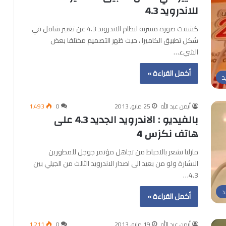
للاندرويد 4.3
كشفت صورة مسربة لنظام الاندرويد 4.3 عن تغيير شامل في
شكل تطبيق الكاميرا ، حيث ظهر التصميم مختلفا بعض
الشيء…
أكمل القراءة »
د
أيمن عبد الله
25 مايو, 2013
0
1٬493
بالفيديو : الاندرويد الجديد 4.3 على
هاتف نكزس 4
مازلنا نشعر بالاحباط من تجاهل مؤتمر جوجل للمطورين
الاشارة ولو من بعيد الى اصدار الاندرويد الثالث من الجيلي بين
4.3…
د
أكمل القراءة »
أيمن عبد الله
19 مايو, 2013
0
1٬211