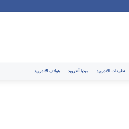
ندرويد وارتفاع حرارة الهاتف في 2026
تطبيقات الاندرويد
ميديا أندرويد
هواتف الاندرويد