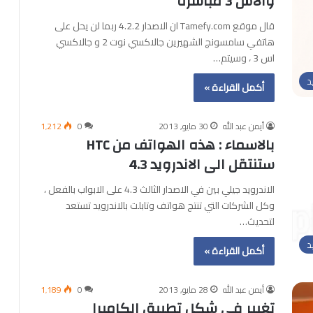
والاس 3 مباشرة
قال موقع Tamefy.com ان الاصدار 4.2.2 ربما لن يحل على
هاتفي سامسونج الشهيرين جالاكسي نوت 2 و جالاكسي
اس 3 ، وسيتم…
د
أكمل القراءة »
أيمن عبد الله
30 مايو, 2013
0
1٬212
بالاسماء : هذه الهواتف من HTC
ستنتقل الى الاندرويد 4.3
الاندرويد جيلي بين في الاصدار الثالث 4.3 على الابواب بالفعل ،
وكل الشركات التي تنتج هواتف وتابلت بالاندرويد تستعد
لتحديث…
د
أكمل القراءة »
أيمن عبد الله
28 مايو, 2013
0
1٬189
تغيير في شكل تطبيق الكاميرا