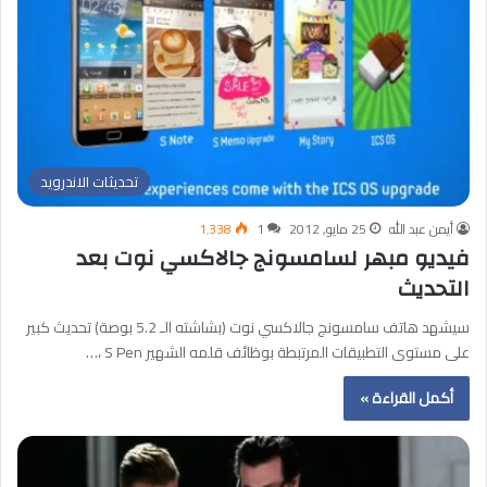
تحديثات الاندرويد
أيمن عبد الله
25 مايو, 2012
1
1٬338
فيديو مبهر لسامسونج جالاكسي نوت بعد
التحديث
سيشهد هاتف سامسونج جالاكسي نوت (بشاشته الـ 5.2 بوصة) تحديث كبير
على مستوى التطبيقات المرتبطة بوظائف قلمه الشهير S Pen ،…
أكمل القراءة »