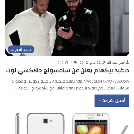
ميديا أندرويد
أيمن عبد الله
22 مايو, 2012
1
1٬240
ديفيد بيكهام يعلن عن سامسونج جالاكسي نوت
http://youtu.be/Xn8jkyu88bw بعقد قيمته 33 مليون دولار ، ومدته 5
سنوات ، ارتبط النجم ديفيد بيكهام بعقد اعانات مع سامسونج الكورية…
أكمل القراءة »