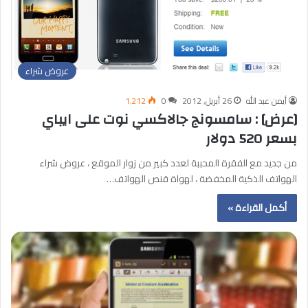
عروض شراء
أيمن عبد الله
26 أبريل, 2012
0
1٬212
[عرض] : سامسونج جالاكسي نوت على ايباي
بسعر 520 دولار
من جديد مع الفقرة المحببة لعدد كبير من زوار الموقع ، عروض شراء
الهواتف الذكية المخفضة ، لهواة قنص الهواتف…
أكمل القراءة »