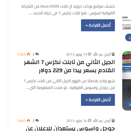
كشف موقع بوكت درويد ان تابلت Asus K009 من الشركة
التايوانية اسوس ، هو تابلت نكزس 7 في جيله الجديد ،…
أكمل القراءة »
د
أيمن عبد الله
13 يونيو, 2013
2
1٬553
الجيل الثاني من تابلت نكزس 7 الشهر
القادم بسعر يبدا من 229 دولار
شهر واحد يفصلنا عن ظهور الجيل الثاني من تابلت نكزس 7
من جوجل واسوس التايوانية ، لو صحت المعلومة التي…
أكمل القراءة »
د
أيمن عبد الله
14 مايو, 2013
2
1٬461
جوجل واسوس يستعدان للاعلان عن