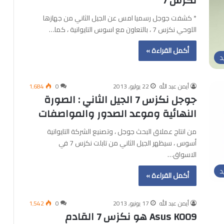
نكزس 7
* كشفت جوجل رسميا امس عن الجيل الثاني من جهازها
اللوحي نكزس 7 ، بالتعاون مع اسوس التايوانية ، كما…
أكمل القراءة »
د
أيمن عبد الله
22 يوليو, 2013
0
1٬684
جوجل نكزس 7 الجيل الثاني : الصورة
النهائية وموعد الصدور والمواصفات
من انتاج عملاق البحث جوجل ، وتصنيع الشركة التايوانية
أسوس ، سيظهر الجيل الثاني من تابلت نكزس 7 في
الاسواق…
د
أكمل القراءة »
أيمن عبد الله
17 يونيو, 2013
0
1٬542
Asus K009 هو نكزس 7 القادم