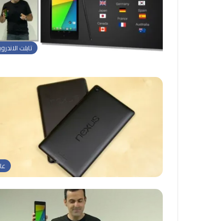
تابلت الاندروي
عا