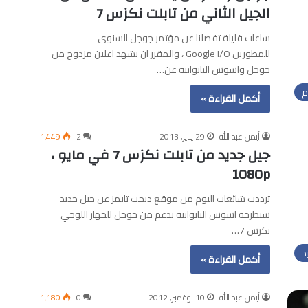
الجيل الثاني من تابلت نكزس 7
ساعات قليلة تفصلنا عن مؤتمر جوجل السنوي
للمطورين Google I/O ، والمقرر ان يشهد اعلان مزدوج من
جوجل واسوس التايوانية عن…
م
أكمل القراءة »
أيمن عبد الله
29 يناير, 2013
2
1٬449
جيل جديد من تابلت نكزس 7 في مايو ،
1080p
ترددت شائعات اليوم من موقع ديجت تايمز عن جيل جديد
ستطرحه اسوس التايوانية بدعم من جوجل للجهاز اللوحي
نكزس 7…
د
أكمل القراءة »
أيمن عبد الله
10 نوفمبر, 2012
0
1٬180