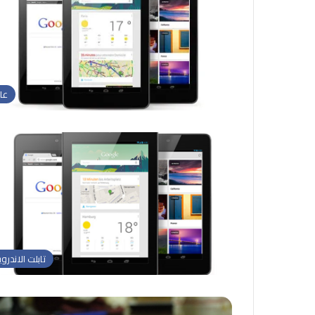
عا
تابلت الاندروي