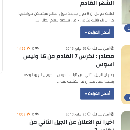
الشهر القادم
اعلنت جوجل ان 8 دول جديدة حول العالم سيتمكن مواطنيها
من شراء تابلت نكزس 7 في نسخته للعام الحالي ،…
د
أكمل القراءة »
أيمن عبد الله
28 يوليو, 2013
0
1٬433
مصادر : نكزس 7 القادم من LG وليس
اسوس
رغم ان الجيل الثاني من تابلت اسوس – جوجل لم يبدا بيعه
رسميا بعد ، بعد ان تم الكشف عنه…
أكمل القراءة »
م
أيمن عبد الله
25 يوليو, 2013
0
1٬882
اخيرا تم الاعلان عن الجيل الثاني من