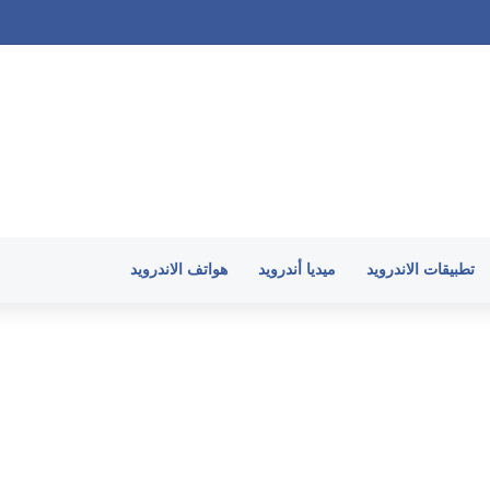
لأندرويد وارتفاع حرارة الهاتف في 2026
تطبيقات الاندرويد
ميديا أندرويد
هواتف الاندرويد