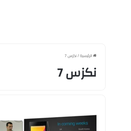
الرئيسية
/
نكزس 7
نكزس 7