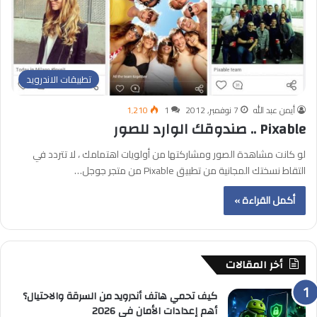
تطبيقات الاندرويد
أيمن عبد الله
7 نوفمبر, 2012
1
1٬210
Pixable .. صندوقك الوارد للصور
لو كانت مشاهدة الصور ومشاركتها من أولويات اهتمامك ، لا تتردد في
التقاط نسختك المجانية من تطبيق Pixable من متجر جوجل…
أكمل القراءة »
أخر المقالات
كيف تحمي هاتف أندرويد من السرقة والاحتيال؟
أهم إعدادات الأمان في 2026