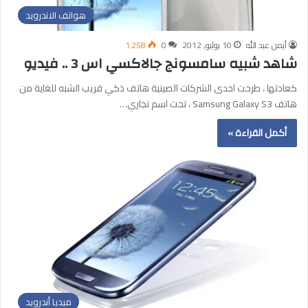
هواتف الاندرويد
أيمن عبد الله
10 يوليو, 2012
0
1٬258
شاهد شبيه سامسونج جالاكسي اس 3 .. فيديو
كعادتها ، طرحت احدى الشركات الصينية هاتف ذكي قريب الشبه للغاية من
هاتف Samsung Galaxy S3 ، تحت اسم تجاري…
أكمل القراءة »
ميديا أندرويد