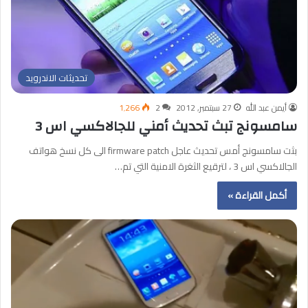
تحديثات الاندرويد
أيمن عبد الله
27 سبتمبر, 2012
2
1٬266
سامسونج تبث تحديث أمني للجالاكسي اس 3
بثت سامسونج أمس تحديث عاجل firmware patch الى كل نسخ هواتف
الجالاكسي اس 3 ، لترقيع الثغرة الامنية التي تم…
أكمل القراءة »