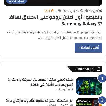
ميديا أندرويد
أيمن عبد الله
2 مارس, 2012
0
1٬251
بالفيديو : أول اعلان برومو على الاطلاق لهاتف
Samsung Galaxy S3
لاول مرة : برومو هاتف سامسونج الجديد Samsung Galaxy S3 في فيديو
مدته 3:44 دقيقة ، شاهد الجيل الجديد من عائلة…
أكمل القراءة »
أخر المقالات
كيف تحمي هاتف أندرويد من السرقة والاحتيال؟
أهم إعدادات الأمان في 2026
منذ يوم واحد
حل مشكلة استنزاف بطارية الأندرويد وارتفاع حرارة
الهاتف في 2026