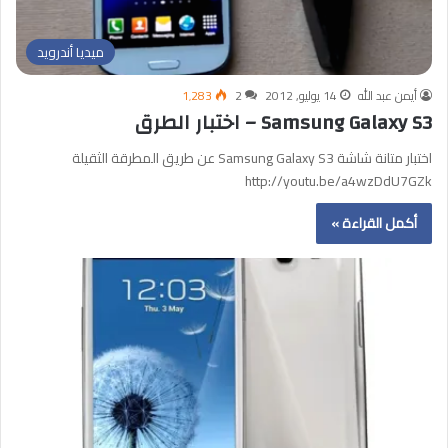
ميديا أندرويد
أيمن عبد الله
14 يوليو, 2012
2
1٬283
Samsung Galaxy S3 – اختبار الطرق
اختبار متانة شاشة Samsung Galaxy S3 عن طريق المطرقة الثقيلة
http://youtu.be/a4wzDdU7GZk
أكمل القراءة »