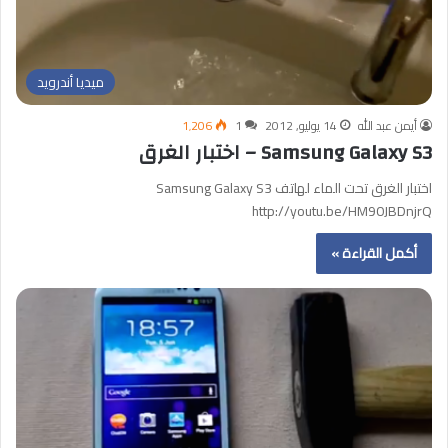
ميديا أندرويد
أيمن عبد الله
14 يوليو, 2012
1
1٬206
Samsung Galaxy S3 – اختبار الغرق
اختبار الغرق تحت الماء لهاتف Samsung Galaxy S3
http://youtu.be/HM90JBDnjrQ
أكمل القراءة »