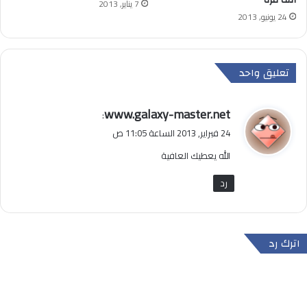
الف مرة
7 يناير, 2013
24 يونيو, 2013
تعليق واحد
ي
www.galaxy-master.net
:
ق
24 فبراير, 2013 الساعة 11:05 ص
و
الله يعطيك العافية
ل
رد
اترك رد