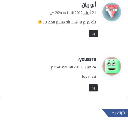
ي
أبو ريان
:
ق
21 أبريل, 2012 الساعة 2:24 ص
و
الله كريم ان شاء الله يبتسم الحظ لي
ل
رد
ي
youssra
:
ق
24 فبراير, 2013 الساعة 6:48 م
و
top mavi
ل
رد
اترك رد