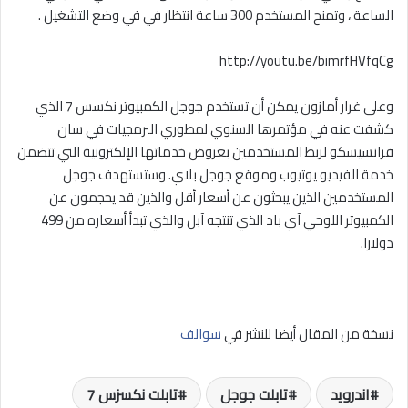
الساعة ، وتمنح المستخدم 300 ساعة انتظار في في وضع التشغيل .
http://youtu.be/bimrfHVfqCg
وعلى غرار أمازون يمكن أن تستخدم جوجل الكمبيوتر نكسس 7 الذي
كشفت عنه في مؤتمرها السنوي لمطوري البرمجيات في سان
فرانسيسكو لربط المستخدمين بعروض خدماتها الإلكترونية التي تتضمن
خدمة الفيديو يوتيوب وموقع جوجل بلاي. وستستهدف جوجل
المستخدمين الذين يبحثون عن أسعار أقل والذين قد يحجمون عن
الكمبيوتر اللوحي آي باد الذي تنتجه آبل والذي تبدأ أسعاره من 499
دولارا.
نسخة من المقال أيضا للنشر في
سوالف
اندرويد
تابلت جوجل
تابلت نكسزس 7