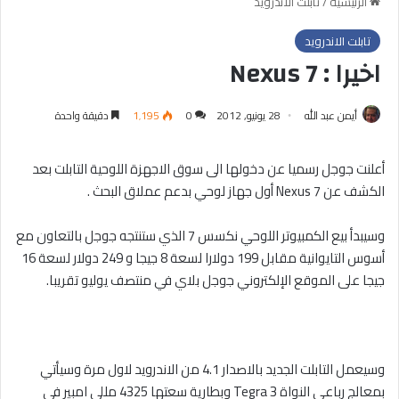
الرئيسية
/
تابلت الاندرويد
تابلت الاندرويد
اخيرا : Nexus 7
أيمن عبد الله
28 يونيو, 2012
0
1٬195
دقيقة واحدة
أعلنت جوجل رسميا عن دخولها الى سوق الاجهزة اللوحية التابلت بعد
الكشف عن Nexus 7 أول جهاز لوحي بدعم عملاق البحث .
وسيبدأ بيع الكمبيوتر اللوحي نكسس 7 الذي ستنتجه جوجل بالتعاون مع
أسوس التايوانية مقابل 199 دولارا لسعة 8 جيجا و 249 دولار لسعة 16
جيجا على الموقع الإلكتروني جوجل بلاي في منتصف يوليو تقريبا.
وسيعمل التابلت الجديد بالاصدار 4.1 من الاندرويد لاول مرة وسيأتي
بمعالج رباعي النواة Tegra 3 وبطارية سعتها 4325 مللي امبير في