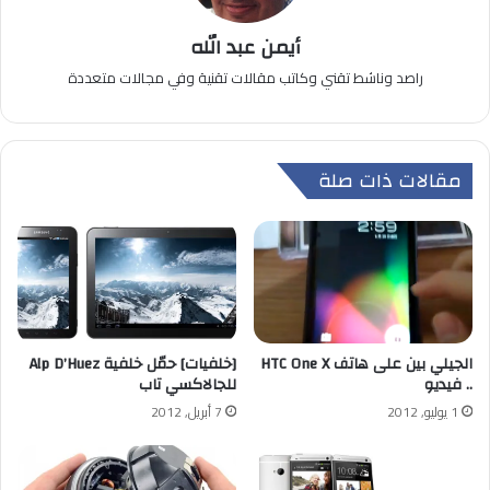
أيمن عبد الله
راصد وناشط تقني وكاتب مقالات تقنية وفي مجالات متعددة
مقالات ذات صلة
الجيلي بين على هاتف HTC One X
[خلفيات] حمّل خلفية Alp D’Huez
.. فيديو
للجالاكسي تاب
1 يوليو, 2012
7 أبريل, 2012