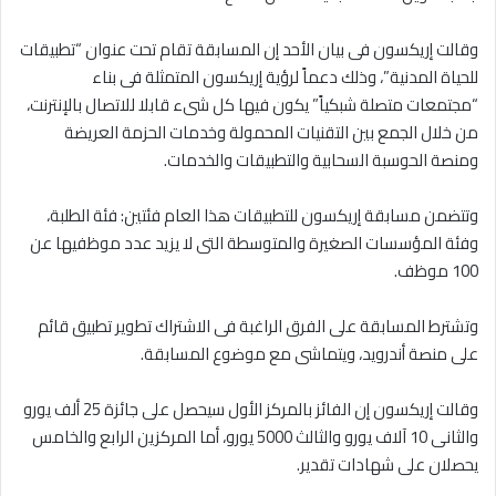
وقالت إريكسون فى بيان الأحد إن المسابقة تقام تحت عنوان “تطبيقات
للحياة المدنية”، وذلك دعماً لرؤية إريكسون المتمثلة فى بناء
“مجتمعات متصلة شبكياً” يكون فيها كل شىء قابلا للاتصال بالإنترنت،
من خلال الجمع بين التقنيات المحمولة وخدمات الحزمة العريضة
ومنصة الحوسبة السحابية والتطبيقات والخدمات.
وتتضمن مسابقة إريكسون للتطبيقات هذا العام فئتين: فئة الطلبة،
وفئة المؤسسات الصغيرة والمتوسطة التى لا يزيد عدد موظفيها عن
100 موظف.
وتشترط المسابقة على الفرق الراغبة فى الاشتراك تطوير تطبيق قائم
على منصة أندرويد، ويتماشى مع موضوع المسابقة.
وقالت إريكسون إن الفائز بالمركز الأول سيحصل على جائزة 25 ألف يورو
والثانى 10 آلاف يورو والثالث 5000 يورو، أما المركزين الرابع والخامس
يحصلان على شهادات تقدير.