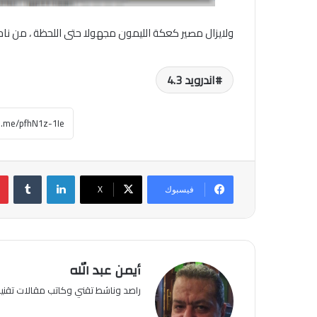
ولايزال مصير كعكة الليمون مجهولا حتى اللحظة ، من ناحية
اندرويد 4.3
لينكدإن
فيسبوك
‫X
أيمن عبد الله
راصد وناشط تقني وكاتب مقالات تقن