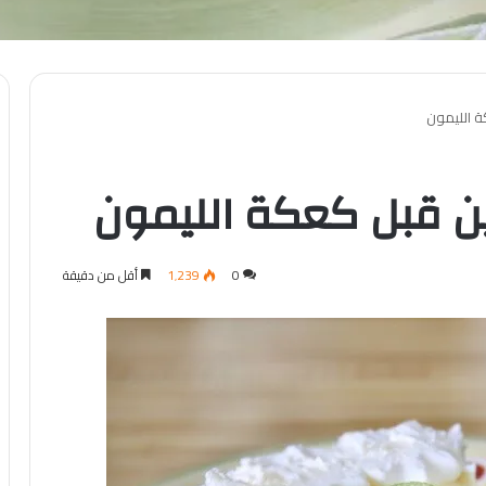
ة الليمون
ين قبل كعكة الليمون
0
1٬239
أقل من دقيقة