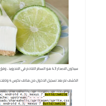
سيكون الاصدار 4.3 هو السطر القادم في الاندرويد ، وفق ماكشف موقع اندرويد بوليس قبل قليل .
الكشف تم بعد تسجيل الدخول من هاتف نكزس 4 وتابلت نكزس 7 بنظام تشغيل يحمل رقم Android 4.3 JWR23B.