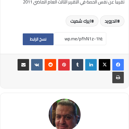
تقريبا عن نفس الحصة في التقرير الثالث العام الماضي 2011
اندرويد
ايرك شميت
نسخ الرابط
لينكدإن
بينتيريست
مشاركة عبر البريد
طباعة