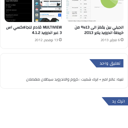
الجيلي بين يقفز الى 13% من
MULTIVIEW قادم للجالاكسي اس
خريطة اندرويد يناير 2013
3 عبر اندرويد 4.1.2
6 فبراير, 2013
13 نوفمبر, 2012
تعليق واحد
تنبيه:
عالم امير » ايرك شميت : كروم والاندرويد سيظلان منفصلان
اترك رد