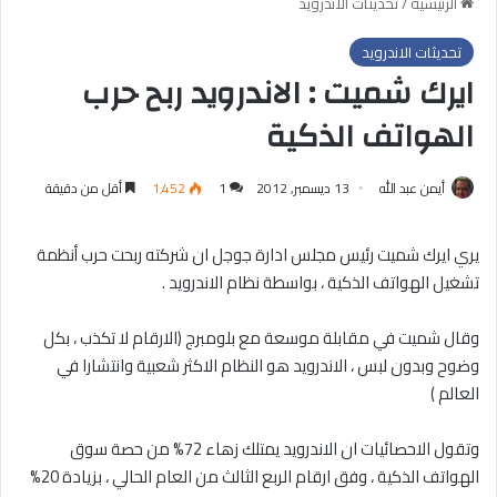
الرئيسية
/
تحديثات الاندرويد
تحديثات الاندرويد
ايرك شميت : الاندرويد ربح حرب
الهواتف الذكية
أيمن عبد الله
13 ديسمبر, 2012
1
1٬452
أقل من دقيقة
يري ايرك شميت رئيس مجلس ادارة جوجل ان شركته ربحت حرب أنظمة
تشغيل الهواتف الذكية ، بواسطة نظام الاندرويد .
وقال شميت في مقابلة موسعة مع بلومبرج (الارقام لا تكذب ، بكل
وضوح وبدون لبس ، الاندرويد هو النظام الاكثر شعبية وانتشارا في
العالم )
وتقول الاحصائيات ان الاندرويد يمتلك زهاء 72% من حصة سوق
الهواتف الذكية ، وفق ارقام الربع الثالث من العام الحالي ، بزيادة 20%