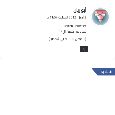
ي
أيو ريان
:
ق
3 أبريل, 2012 الساعة 11:57 م
و
Miren Browser
ل
ليس من ضمن ال14
(الأفضل بالنسبة لي شخصيا)
رد
اترك رد