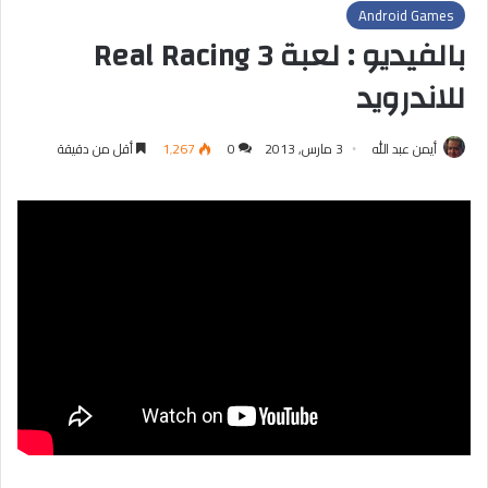
Android Games
بالفيديو : لعبة Real Racing 3
للاندرويد
أيمن عبد الله
3 مارس, 2013
0
1٬267
أقل من دقيقة