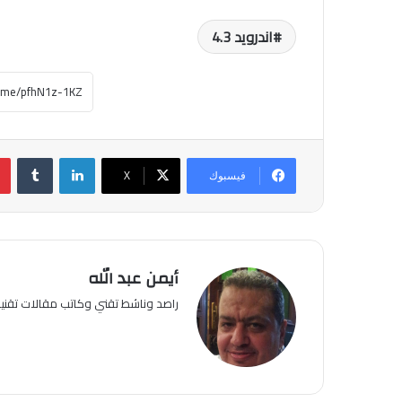
اندرويد 4.3
لينكدإن
فيسبوك
‫X
أيمن عبد الله
راصد وناشط تقني وكاتب مقالات تقن