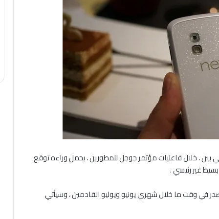
درويد القادم 4.3 ، من قائمة الجيلي بين ، خلال فاعليات مؤتمر جوجل للمطورين ، يحمل وراءه توقع
سيط غير رئيسي .
اليوم تقارير قريبة من مطوري النظام ان 4.3 سيصدر في وقت ما خلال شهري يونيو ويوليو القادمين ، وسيأتي