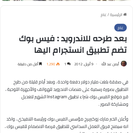
الرئيسية
/
عام
عام
بعد طرحه للاندرويد : فيس بوك
تضم تطبيق انستجرام اليها
أيمن عبد الله
9 أبريل, 2012
1
1٬290
أقل من دقيقة
في صفقة بلغت مليار دولار دفعة واحدة ، وبعد أيام قليلة من طرح
التطبيق بصورة رسمية على منصات الاندرويد للهواتف والأجهزة اللوحية ،
قرر موقع الفيس بوك شراء تطبيق Instagram الشهير لتعديل
ومشاركة الصور .
وأعلن الخبر مارك زوكيربرج مؤسس الفيس بوك ورئيسه التنفيذي ، واكد
انه سيمنح فريق العمل السداسي للتطبيق فرصة الانضمام للفيس بوك ،