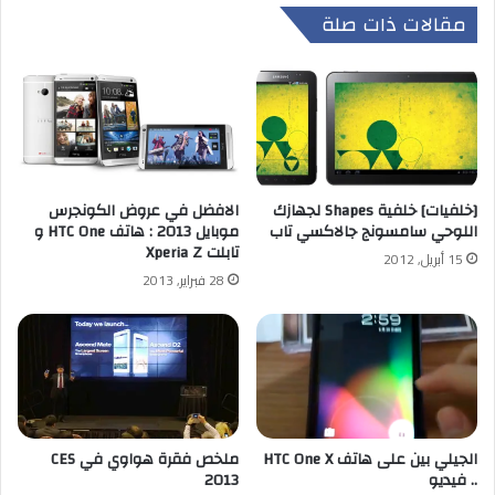
مقالات ذات صلة
الافضل في عروض الكونجرس
[خلفيات] خلفية Shapes لجهازك
موبايل 2013 : هاتف HTC One و
اللوحي سامسونج جالاكسي تاب
تابلت Xperia Z
15 أبريل, 2012
28 فبراير, 2013
الجيلي بين على هاتف HTC One X
ملخص فقرة هواوي في CES
.. فيديو
2013