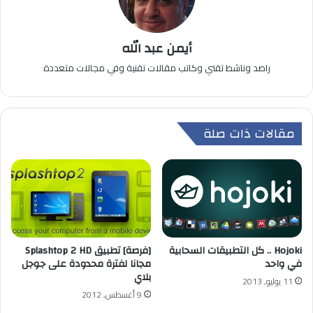
أيمن عبد الله
راصد وناشط تقني وكاتب مقالات تقنية وفي مجالات متعددة
مقالات ذات صلة
Hojoki .. كل التطبيقات السحابية
[فرصة] تطبيق Splashtop 2 HD
في واحد
مجانا لفترة محدودة على جوجل
بلاي
11 يوليو, 2013
9 أغسطس, 2012