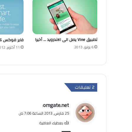
تطبيق Vine يصل الى الاندرويد … أخيرا
فاير فوكس 16 متاح الان للاندرويد
6 يونيو, 2013
11 أكتوبر, 2012
‫2 تعليقات
ي
omgate.net
:
ق
25 مارس, 2013 الساعة 7:06 ص
و
الله يعطيك العافية
ل