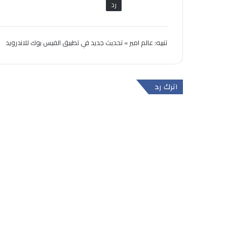
رد
تنبيه:
عالم امير » تحديث جديد في تطبيق الفيس بوك للاندرويد
اترك رد