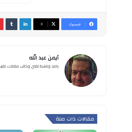
لينكدإن
فيسبوك
‫X
أيمن عبد الله
راصد وناشط تقني وكاتب مقالات تقن
مقالات ذات صلة