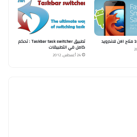
تطبيق Taskbar task switcher : تحكم
كامل في التطبيقات
24 أغسطس, 2012