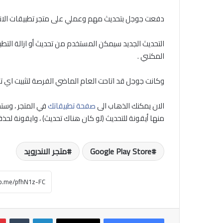
دفعت جوجل بتحديث مهم وعملي على متجر تطبيقات الاندرويد  Play Store
التحديث الجديد سيمكن المستخدم من تحديث أو ازالة التط
المكتبي .
وكانت جوجل قد اتاحت العام الماضي الفرصة لتثبيت اي ت
الان يمكنك الذهاب الى
صفحة تطبيقاتك
في المتجر ، وستج
منها أيقونة للتحديث (لو كان هناك تحديث) ، وايقونة لحذف التطبيق Uninstall مباش
Google Play Store
متجر الاندرويد
لينكدإن