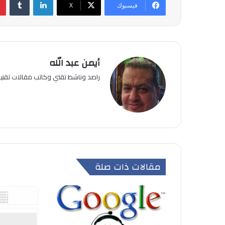
فيسبوك
‫X
أيمن عبد الله
راصد وناشط تقني وكاتب مقالات تقن
مقالات ذات صلة