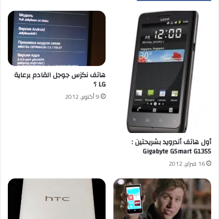
هاتف نكزس جوجل القادم برعاية
LG ؟
9 أكتوبر, 2012
أول هاتف أندرويد بشريحتين :
Gigabyte GSmart G1355
16 فبراير, 2012