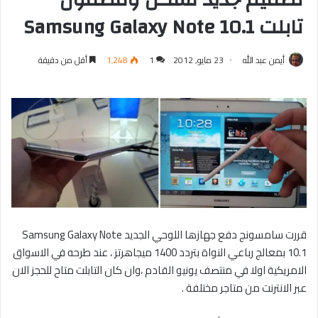
تابلت Samsung Galaxy Note 10.1
أيمن عبد الله
23 مايو, 2012
1
1٬248
أقل من دقيقة
قررت سامسونج دفع جهازها اللوحي الجديد Samsung Galaxy Note
10.1 بمعالج رباعي النواة بتردد 1400 ميجاهرتز ، عند طرحه في الاسواق
الامريكية اولا في منتصف يونيو القادم ،وان كان التابلت متاح للحجز الان
عبر الانترنت من متاجر مختلفة .