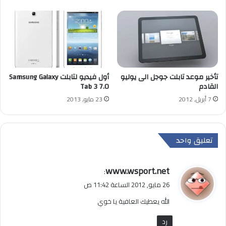
تأخير موعد تابلت جوجل الى يوليو
أول فيديو لتابلت Samsung Galaxy
القادم
Tab 3 7.0
7 أبريل, 2012
23 مايو, 2013
تعليق واحد
ي
www.wsport.net
:
ق
26 مايو, 2012 الساعة 11:42 ص
و
الله يعطيك العافية يا خوي
ل
رد