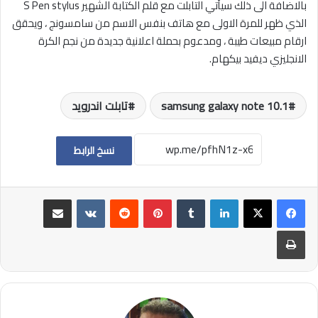
بالاضافة الى ذلك سيأتي التابلت مع قلم الكتابة الشهير S Pen stylus
الذي ظهر للمرة الاولى مع هاتف بنفس الاسم من سامسونج ، ويحقق
ارقام مبيعات طيبة ، ومدعوم بحملة اعلانية جديدة من نجم الكرة
الانجليزي ديفيد بيكهام.
samsung galaxy note 10.1
تابلت اندرويد
نسخ الرابط
لينكدإن
بينتيريست
مشاركة عبر البريد
طباعة