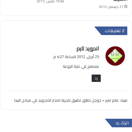
16 مارس, 2012
21 ديسمبر, 2012
‫2 تعليقات
ي
اندرويد تايم
:
ق
25 أبريل, 2012 الساعة 4:27 م
و
متصفح في غاية الروعة
ل
رد
تنبيه:
عالم امير » جوجل تطلق تطبيق لتجربة اصدار الاندرويد في مراحل البيتا
اترك رد