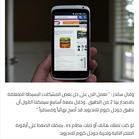
وقال ساندر : ” نعمل الان على حل بعض المشكلات البسيطة المتعلقة
بالاصدار بيتا 2 من التطبيق ، وخلال بضعة أسابيع سيمكننا القول أن
تطبيق جوجل كروم للاندرويد قد أصبح نهائياً ومستقراً ”
لو كنت تمتلك هاتف أو تابلت بنظام ics ، يمكنك الضغط على أيقونة
المتجر التالية وتجربة جوجل كروم للاندرويد