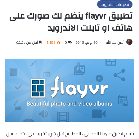
تطبيقات الاندرويد
تطبيق flayvr ينظم لك صورك على
هاتف او تابلت الاندرويد
أيمن عبد الله
30 يونيو, 2013
0
1٬193
أقل من دقيقة
يقدم تطبيق flayvr المجاني ، المطروح قبل شهر تقريبا على متجر جوجل