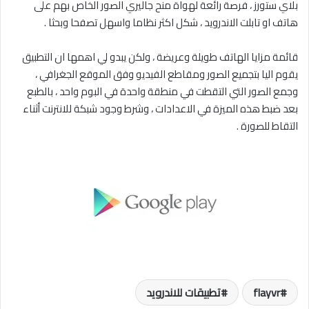
بلاي ستورز ، فرصة رائعة لهواة منح جاليري الصور الخاص بهم على
هاتف او تابلت الاندرويد ، شكل اكثر نظاما واسهل تصفحا وبحثا .
قائمة مزايا الهاتف طويلة وعريضة ، ولكن يبدو لي اهمها ان التطبيق
يقوم اليا بتجميع الصور ومقاطع الفيديو وفق الموقع الجغرافي ،
وجمع الصور التي التقطت في منطقة واحدة في البوم واحد ، بالطبع
بعد ضبط هذه الميزة في الاعدادات ، وشرط وجود شبكة للانترنت أثناء
التقاط للصورة .
flayvr
تطبيقات للاندرويد