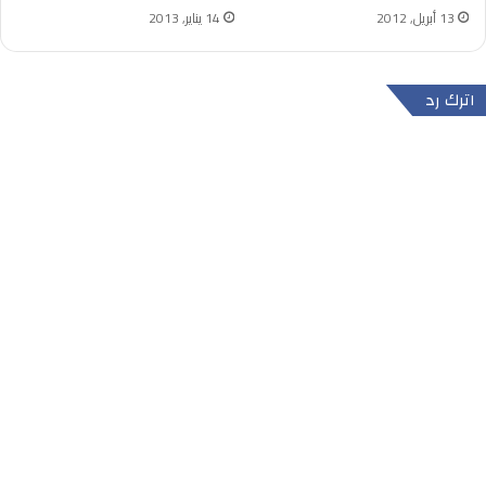
13 أبريل, 2012
14 يناير, 2013
اترك رد