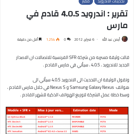
تحديثات الاندرويد
مميز
تقرير : اندرويد 4.0.5 قادم في
مارس
أيمن عبد الله
6 فبراير, 2012
0
1٬254
أقل من دقيقة
قالت وثيقة مسربه من شركة SFR الفرنسية للاتصالات ان الاصدار
الجديد للاندرويد ، 4.0.5 ، سيأتي في مارس القادم .
وتقول الوثيقة ان التحديث الى الاندرويد 4.0.5 سيأتي الى
هواتف Samsung Galaxy Nexus و Nexus S في خلال مارس القادم ،
وسط خطة عمل الشركة لتوزيع الهواتف الذكية للشهر القادم .