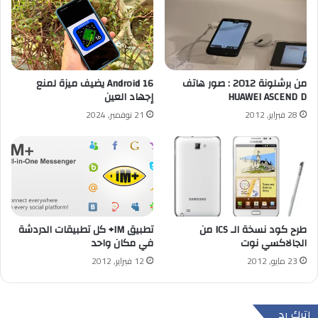
من برشلونة 2012 : صور هاتف
Android 16 يضيف ميزة لمنع
HUAWEI ASCEND D
إجهاد العين
28 فبراير, 2012
21 نوفمبر, 2024
طرح كود نسخة الـ ICS من
تطبيق IM+ كل تطبيقات الدردشة
الجالاكسي نوت
في مكان واحد
23 مايو, 2012
12 فبراير, 2012
اترك رد