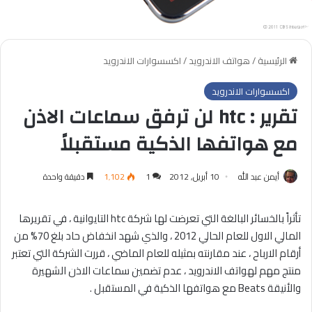
الرئيسية
/
هواتف الاندرويد
/
اكسسوارات الاندرويد
اكسسوارات الاندرويد
تقرير : htc لن ترفق سماعات الاذن
مع هواتفها الذكية مستقبلاً
أيمن عبد الله
10 أبريل, 2012
1
1٬102
دقيقة واحدة
تأثراً بالخسائر البالغة التي تعرضت لها شركة htc التايوانية ، في تقريرها
المالي الاول للعام الحالي 2012 ، والذي شهد انخفاض حاد بلغ 70% من
أرقام الارباح ، عند مقارنته بمثيله للعام الماضي ، قررت الشركة التي تعتبر
منتج مهم لهواتف الاندرويد ، عدم تضمين سماعات الاذن الشهيرة
والأنيقة Beats مع هواتفها الذكية في المستقبل .