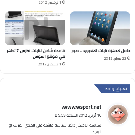
1 نوفمبر, 2012
حامل لاجهزة تابلت الاندرويد .. صور
قاعدة شاحن لتابلت نكزس 7 تظهر
في موقع اسوس
22 فبراير, 2013
1 ديسمبر, 2012
تعليق واحد
ي
www.wsport.net
:
ق
10 أبريل, 2012 الساعة 9:59 م
و
سياسة الاحتكار دائما سياسة فاشلة على المدى القريب او
ل
البعيد