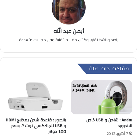
أيمن عبد الله
راصد وناشط تقني وكاتب مقالات تقنية وفي مجالات متعددة
مقالات ذات صلة
Andru : شاحن و USB خاص
بالصور : قاعدة شحن بمخارج HDMI
للاندرويد
و USB للجالاكسي نوت 2 بسعر
100 دولار
7 أكتوبر, 2012