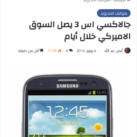
هواتف الاندرويد
جالاكسي اس 3 يصل السوق
الاميركي خلال أيام
أيمن عبد الله
4 يونيو, 2012
0
1٬139
أقل من دقيقة