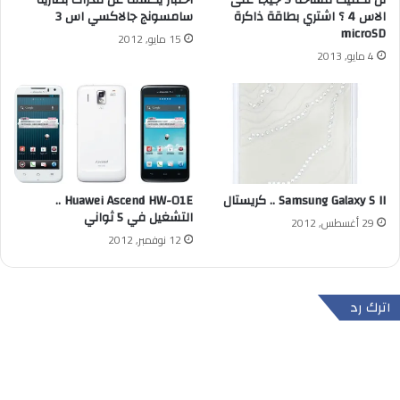
اختبار يكشف عن قدرات بطارية
الاس 4 ؟ اشتري بطاقة ذاكرة
سامسونج جالاكسي اس 3
microSD
15 مايو, 2012
4 مايو, 2013
Samsung Galaxy S II .. كريستال
Huawei Ascend HW-01E ..
التشغيل في 5 ثواني
29 أغسطس, 2012
12 نوفمبر, 2012
اترك رد