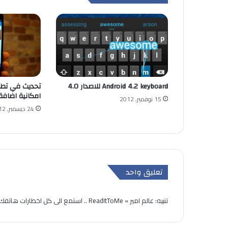
Android 4.2 keyboard للاصدار 4.0
تحديث في تطب
امكانية اضافة
15 نوفمبر, 2012
24 ديسمبر, 2012
تعليق واحد
تنبيه:
عالم امير » ReadItToMe .. استمع الى كل اخطارات هاتفك الاندرويد