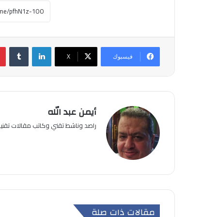
لينكدإن
فيسبوك
‫X
أيمن عبد الله
راصد وناشط تقني وكاتب مقالات تقن
مقالات ذات صلة