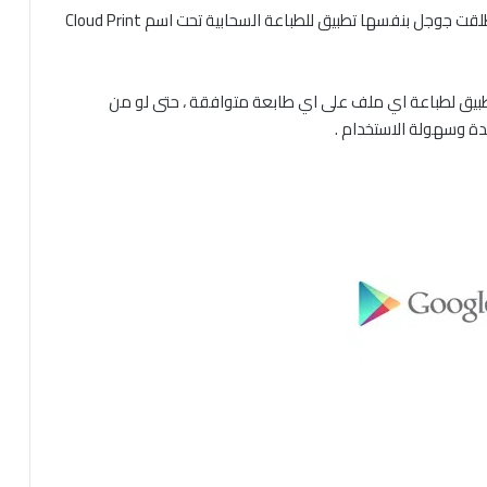
في اثراء جديد لمكتبة تطبيقات الاندرويد من دون شك ، اطلقت جوجل بنفسها تطبيق للطباعة السحابية تحت اسم Cloud Print
لتطبيق لطباعة اي ملف على اي طابعة متوافقة ، حتى لو من
دة وسهولة الاستخدام .