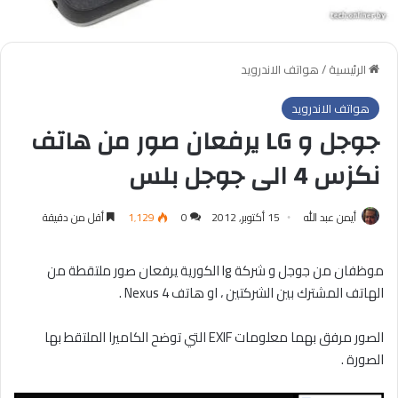
الرئيسية
/
هواتف الاندرويد
هواتف الاندرويد
جوجل و LG يرفعان صور من هاتف
نكزس 4 الى جوجل بلس
أيمن عبد الله
15 أكتوبر, 2012
0
1٬129
أقل من دقيقة
موظفان من جوجل و شركة lg الكورية يرفعان صور ملتقطة من
الهاتف المشترك بين الشركتين ، او هاتف Nexus 4 .
الصور مرفق بهما معلومات EXIF التي توضح الكاميرا الملتقط بها
الصورة .