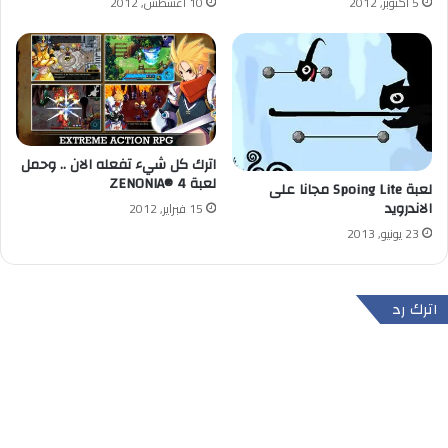
5 أكتوبر, 2012
10 أغسطس, 2012
اترك كل شيء تفعله الان .. وحمل
لعبة ZENONIA® 4
لعبة Spoing Lite مجانا على
الاندرويد
15 فبراير, 2012
23 يونيو, 2013
اترك رد