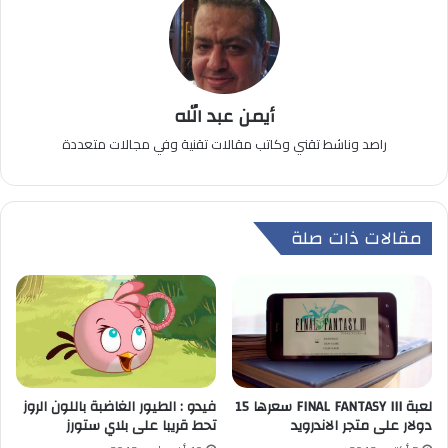
أيمن عبد الله
راصد وناشط تقني وكاتب مقالات تقنية وفي مجالات متعددة
مقالات ذات صلة
لعبة FINAL FANTASY III سعرها 15
فيدو : الطيور الغاضبة باللون الروز
دولار على متجر الاندرويد
تحط قريبا على بلاي ستورز