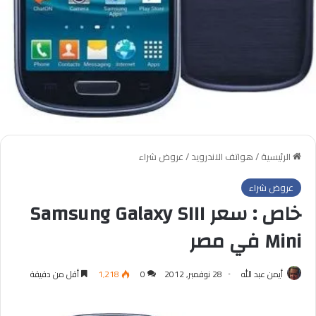
الرئيسية
/
هواتف الاندرويد
/
عروض شراء
عروض شراء
خاص : سعر Samsung Galaxy SIII
Mini في مصر
أيمن عبد الله
28 نوفمبر, 2012
0
1٬218
أقل من دقيقة