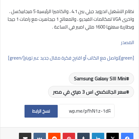
نظام التشغيل اندرويد جيلي بين 4.1 ، والكاميرا الرئيسية 5 ميجابيكسل ،
واخرى VGA لمكالمات الفيديو ، والمعالج 1 جيجاهرت مع رامات 1 جيجا
وبطارية سعتها 1600 مللي امبير في الساعة .
المصدر
[green]تواصل مع الكاتب أو اقترح فكرة مقال جديد عبر تويتر[/green]
Samsung Galaxy SIII Mini
سعر الجالاكسي اس 3 ميني في مصر
نسخ الرابط
لينكدإن
بينتيريست
مشاركة عبر البريد