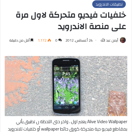
تطبيقات الاندرويد
خلفيات فيديو متحركة لاول مرة
على منصة الاندرويد
أيمن عبد الله
24 أغسطس, 2012
0
1٬172
أقل من دقيقة
Alive Video Wallpaper يعتبر اول ، واخر حتى اللحظة ن تطبيق يأتي
بمقاطع فيديو حية متحركة كورق حائط wallpaper أو خلفيات للاندرويد