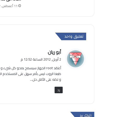
11 أغسطس, 2012
تعليق واحد
ي
أبو ريان
:
ق
2 أبريل, 2012 الساعة 12:52 م
و
أعتقد root الجهاز سيسمح بمحو كل شيء و أي شيء…
ل
طبعا الروت ليس بأمر سهل على المستخدم ا
و لكنه على الأقل حل…
رد
اترك رد