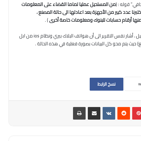
في” قوله : (
من المستحيل عمليا تماما القضاء على المعلومات
برنا عدد كبير من الأجهزة بعد اعادتها الى حالة المصنع ،
ها أرقام حسابات للبنوك ومعلومات خاصة أخرى
) .
وفيما يبدو انه صراع جديد حول مدى فاعلية أنظمة التشغيل ، أشار نفس التقرير الى أن هواتف البلاك بيري ونظام ios من ابل
) حيث يتم محو كل البيانات بصورة فعلية في هذه الحالة .
نسخ الرابط
بينتيريست
مشاركة عبر البريد
طباعة