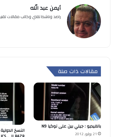
أيمن عبد الله
راصد وناشط تقني وكاتب مقالات تقن
مقالات ذات صلة
بالفيديو : جيلي بين على نوكيا N9
21 يوليو, 2012
RAZR الى ICS