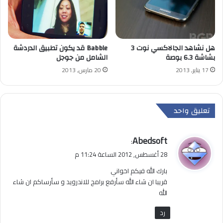
هل نشاهد الجالاكسي نوت 3
Babble قد يكون تطبيق الدردشة
بشاشة 6.3 بوصة
الشامل من جوجل
17 يناير, 2013
20 مارس, 2013
تعليق واحد
ي
Abedsoft
:
ق
28 أغسطس, 2012 الساعة 11:24 م
و
بارك الله فيكم اخواني
ل
قريبا ان شاء الله سأرفع برامج للاندرويد و سأرساكم ان شاء
الله
رد