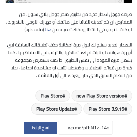
طرحت جوجل اصدار جديد من تطبيق متجر جوجل بلاي ستورز ، من
المفترض ان يتم تحديثه تلقائيا على هاتفك أو جهازك اللوحي بالاندرويد ،
لو كنت لا ترغب في الانتظار يمكنك تحميله من
هنا
(ملف apk)
الاصدار الجديد سيتيح لك لاول مرة امكانية حذف تطبيقاتك السابقة لاي
أجهزة هواتف او تابلت لم تعد تمتلكها ولا ترغب في الاحتفاظ بها ، كما
يشمل ميزة العودة الى نفس التطبيق اذا كنت تستعرض مجموعة
كبيرة من قوائم التطبيقات وضغطت لتثبيت او مشاهدة احداها ، بدلا
من النظام السابق الذي كان يعيدك الى أول القائمة .
Play Store
new Play Store version
Play Store Update
Play Store 3.9.16
نسخ الرابط