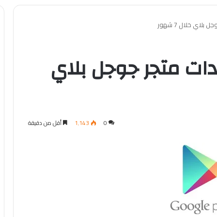
 ايرادات متجر جوجل بلاي
0
1٬143
أقل من دقيقة