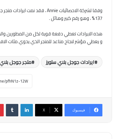
137% ، وهو رقم كبير وهائل .
هذه الايرادات تعطي دفعة قوية لكل من المطورين والمست
و يعطي مؤشر لنجاح متاعد للمتجر الذي يحوي مئات الاف ال
ايرادات جوجل بلاي ستورز
متجر جوجل بلاي
لينكدإن
فيسبوك
‫X