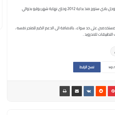
وفقا لشركة الاحصائيات Annie ، فقد نمت ايرادات متجر جوجل بلاي ستورز منذ بداية 2012 وحتى نهاية شهر يوليو بحوالي
خدمين على حد سواء ، بالاضافة الى الدعم الكبير للمتجر نفسه ،
تطبيقات للاندرويد .
نسخ الرابط
بينتيريست
مشاركة عبر البريد
طباعة