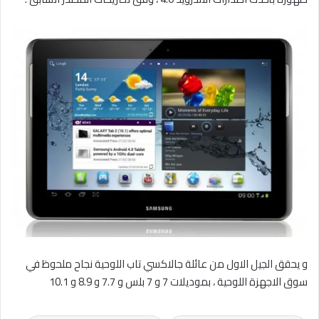
و يحقق الجيل الاول من عائلة جالاكسي تاب اللوحية نجاح ملحوظ في
سوق الاجهزة اللوحية ، بموديلات 7 و 7 بلس و 7.7 و 8.9 و 10.1