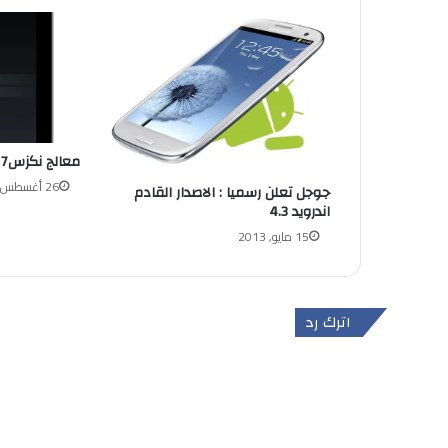
معالج نكزس7 الى 2 جيجاهرتز ؟
26 أغسطس, 2012
جوجل تعلن رسميا : الاصدار القادم
اندرويد 4.3
15 مايو, 2013
اترك رد