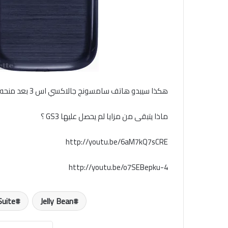
هكذا سيبدو هاتف سامسونج جالاكسي اس 3 بعد منحه باقة Premium Suite والتحديث الى Jelly Bean
ماذا يتبقى من مزايا لم يحصل عليها GS3 ؟
http://youtu.be/6aM7kQ7sCRE
http://youtu.be/o7SEBepku-4
uite
Jelly Bean