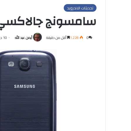
تحديثات الاندرويد
سامسونج جالاكسي اس 3 بعد 
0
1٬228
أقل من دقيقة
أيمن عبد الله
10 ديسمبر, 2012