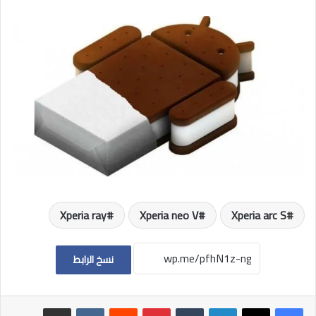
Xperia ray
Xperia neo V
Xperia arc S
نسخ الرابط
لينكدإن
بينتيريست
مشاركة عبر البريد