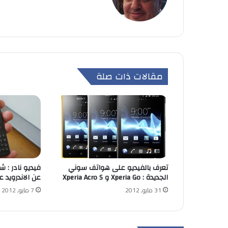
مقالات ذات صلة
تعرف بالفيديو على هواتف سوني
فيديو نادر : 
الجديدة : Xperia Go و Xperia Acro S
عن الاندرويد عام 2007 لاو
31 مايو, 2012
7 مايو, 2012