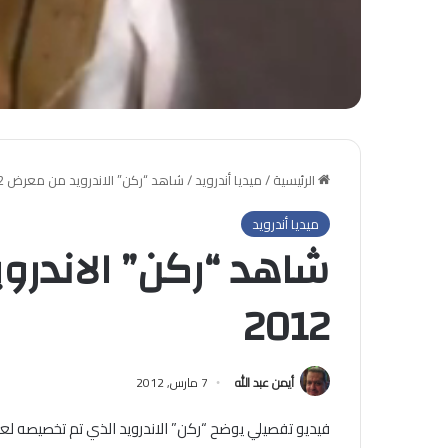
الرئيسية
/
ميديا أندرويد
/
شاهد “ركن” الاندرويد من معرض MWC 2012
ميديا أندرويد
2012
أيمن عبد الله
7 مارس, 2012