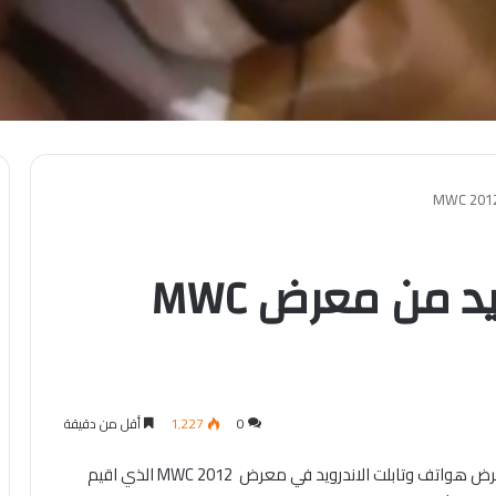
شاهد “ركن” الاندرويد من معرض MWC
0
1٬227
أقل من دقيقة
فيديو تفصيلي يوضح “ركن” الاندرويد الذي تم تخصيصه لعرض هواتف وتابلت الاندرويد في معرض MWC 2012 الذي اقيم