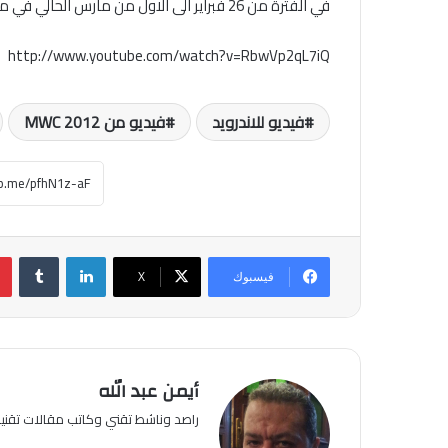
في الفترة من 26 فبراير الى الاول من مارس الحالي في مدينة برشلونة الاسبانية .
http://www.youtube.com/watch?v=RbwVp2qL7iQ
فيديو للاندرويد
فيديو من MWC 2012
لينكدإن
فيسبوك
‫X
أيمن عبد الله
راصد وناشط تقني وكاتب مقالات تقن