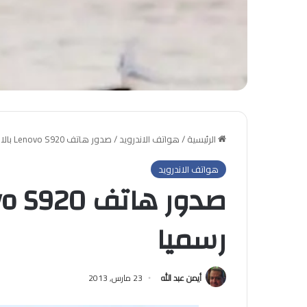
الرئيسية
/
هواتف الاندرويد
/
صدور هاتف Lenovo S920 بالاندرويد 4.2 رسميا
هواتف الاندرويد
رسميا
أيمن عبد الله
23 مارس, 2013