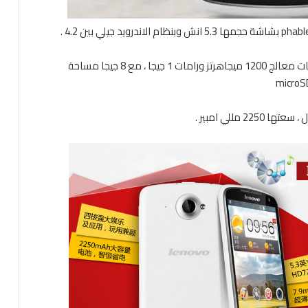
وتشمل قائمة المواصفات معالج 1200 ميجاهرتز ورامات 1 جيجا ، مع 8 جيجا مساحة
مللي امبير .