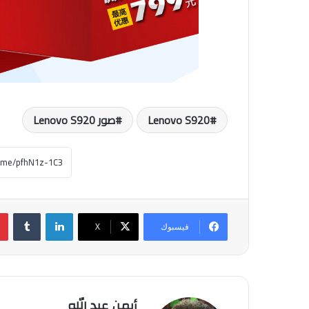
Lenovo S920
صور Lenovo S920
لينكدإن
فيسبوك
‫X
أيمن عبد الله