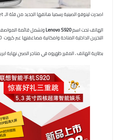
اصدرت لينوفو الصينية رسميا هاتفها الجديد من فئة الـ phablet بشاشة حجمها 5.3 انش وبنظام الاندرويد جيلي بين 4.2 .
الهاتف تحت اسم
Lenovo S920
التخزين الداخلية المتاحة وامكانية مضاعفتها عبر كروت microSD
بطارية الهاتف ، المقرر ظهروه في متاجر الصين نهاية ابريل ، سعتها 2250 