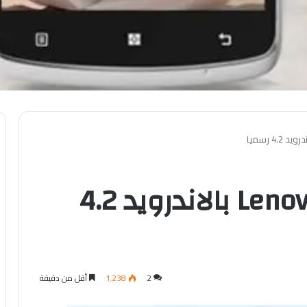
صدور هاتف Lenovo S920 بالاندرويد 4.2
2
1٬238
أقل من دقيقة