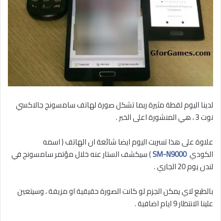
لدينا اليوم لقطة مثيرة ربما تشكل صورة لهاتف سامسونج جالاكسي
نوت 3 ، هي المنشورة اعلى الخبر .
علاوة على هذا تسربت اليوم ايضا شائعة ان الهاتف ( اسمه
الكودي
SM-N9000
) سيكشف الستار عنه خلال مؤتمر سامسونج في
لندن يوم 20 الجاري .
بالطبع لاي يمكن الجزم لو كانت الصورة حقيقية او مزيفة ، وسيتعين
علينا الانتظار 9 ايام اضافية .