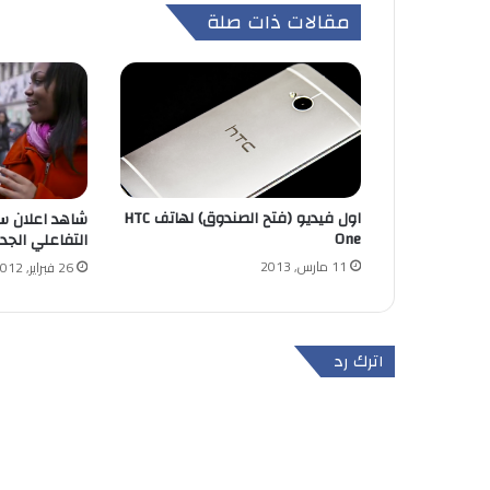
مقالات ذات صلة
اول فيديو (فتح الصندوق) لهاتف HTC
شاهد اعلان 
One
التفاعلي الجدي
11 مارس, 2013
26 فبراير, 2012
اترك رد