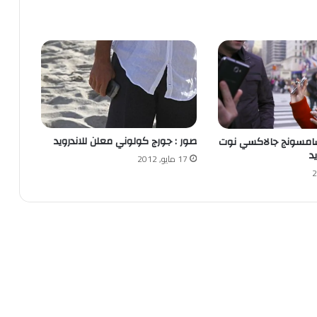
صور : جورج كولوني معلن للاندرويد
سامسونج جالاكسي نوت
د
17 مايو, 2012