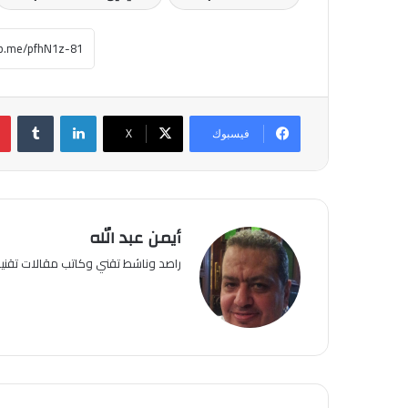
لينكدإن
فيسبوك
‫X
أيمن عبد الله
راصد وناشط تقني وكاتب مقالات تقن