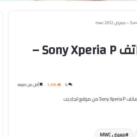
فيديو الاعلان عن هاتف Sony Xperia P –
0
1٬208
أقل من دقيقة
معرض MWC