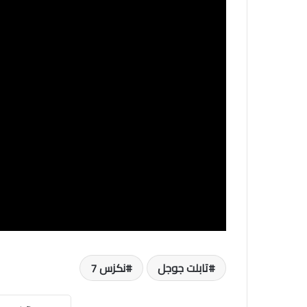
تابلت جوجل
نكزس 7