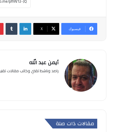
لينكدإن
فيسبوك
‫X
أيمن عبد الله
راصد وناشط تقني وكاتب مقالات تقن
مقالات ذات صلة