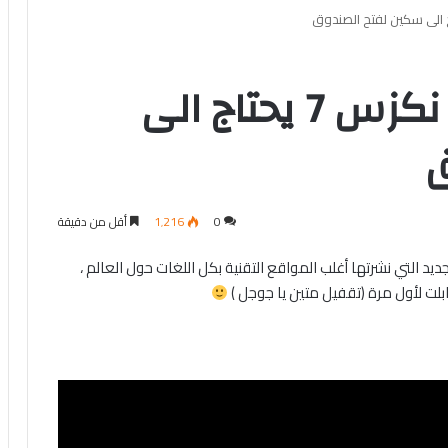
فيديو مجمع : تابلت نكزس 7 يحتاج الى
ق
0
1٬216
أقل من دقيقة
التي نشرتها أغلب المواقع التقنية بكل اللغات حول العالم ،
لت لأول مرة (تقفيل متين يا جوجل )