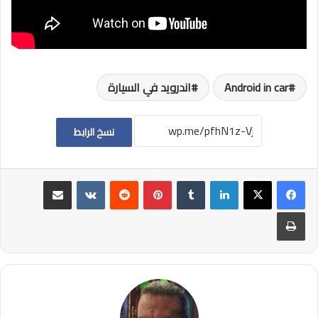
Android in car
اندرويد في السيارة
نسخ الرابط
لينكدإن
بينتيريست
مشاركة عبر البريد
طباعة