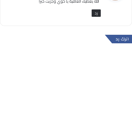
الله يعطيك العافية يا خوي وجزيت خيرا
ل
رد
اترك رد