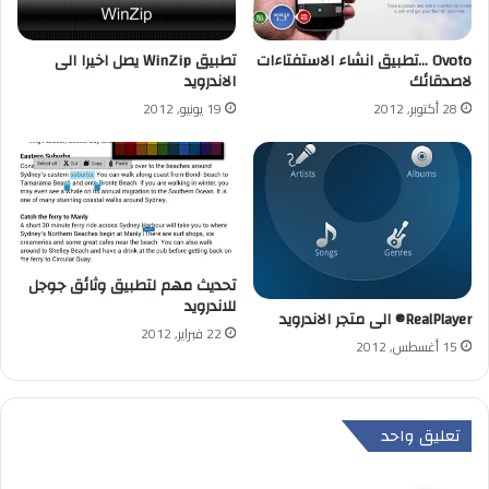
Ovoto …تطبيق انشاء الاستفتاءات
تطبيق WinZip يصل اخيرا الى
لاصدقائك
الاندرويد
28 أكتوبر, 2012
19 يونيو, 2012
تحديث مهم لتطبيق وثائق جوجل
للاندرويد
RealPlayer® الى متجر الاندرويد
22 فبراير, 2012
15 أغسطس, 2012
تعليق واحد