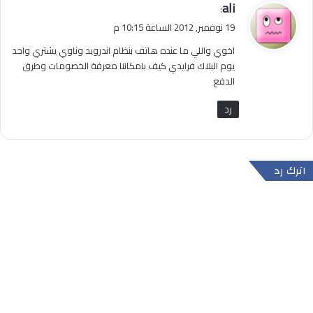
ي
ali
:
ق
19 نوفمبر, 2012 الساعة 10:15 م
و
اخوي واللي ما عنده هاتف بنظام اندرويد وناوي يشتري واحد
ل
يوم البلاك فرايدي كيف بامكاننا معرفة الخصومات وطرق
الدفع
رد
اترك رد