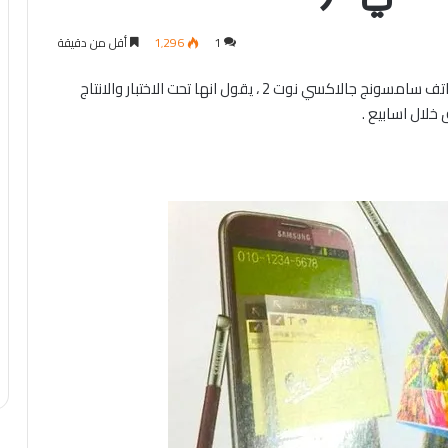
1
1٬296
أقل من دقيقة
عن صورة للونين جديدين لهاتف سامسونج جالاكسي نوت 2 ، يقول انها تحت الاختبار والانتاج
خلال اسابيع .