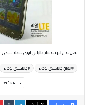
معروف ان الهاتف متاح حاليا في لونين فقط : الابيض وال
الوان جالاكسي نوت 2
جالاكسي نوت 2
لينكدإن
فيسبوك
‫X