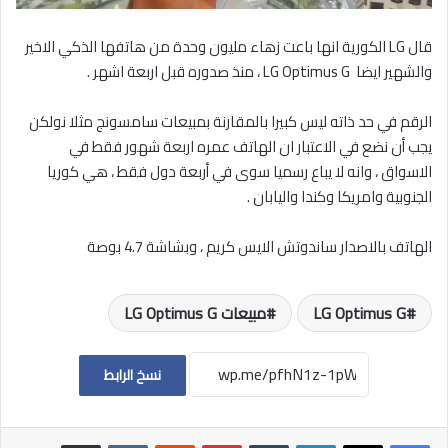
قال LG الكورية انها باعت زهاء مليون وحدة من هاتفها الذكي الاخير
والشهير ايضا LG Optimus G ، منذ صدوره قبل اربعة اشهر .
الرقم في حد ذاته ليس كبيرا بالمقارنة بمبيعات سامسونج مثلا نولكن
يجب أن نضع في الاعتبار ان الهاتف عمره اربعة شهور فقط في
الاسواق ، وانه لا يباع رسميا سوى في أربعة دول فقط ، هي كوريا
الجنوبية وامريكا وكندا واليابان .
الهاتف بالاصدار ساندوتش الايس كريم ، وبشاشة 4.7 بوصة
LG Optimus G
مبيعات LG Optimus G
نسخ الرابط
لينكدإن
بينتيريست
مشاركة عبر البريد