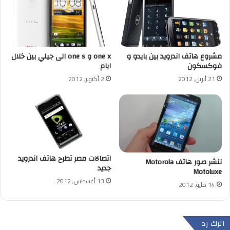
مشروع هاتف اندرويد بين بايدو و
one x و one s الى جيلي بين خلال
فوكسكون
ايام
21 أبريل, 2012
2 أكتوبر, 2012
اتصالات مصر تطرح هاتف اندرويد
ننشر صور هاتف Motorola
جديد
Motoluxe
13 أغسطس, 2012
14 مايو, 2012
اترك رد